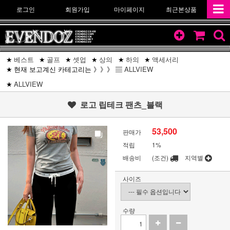
로그인
회원가입
마이페이지
최근본상품
베스트
골프
셋업
상의
하의
액세서리
현재 보고계신 카테고리는 》》》 ▤
ALLVIEW
ALLVIEW
로고 립테크 팬츠_블랙
53,500
판매가
적립
1%
배송비
(조건)
지역별
사이즈
수량