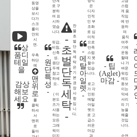
단계
방식
고급
동영
로 구
은
스럽
상을
분하
디자
게 움
보시
여 표
인적
직임
다가
시하
인 부
에 반
스크
찬
였습
조화
응하
롤이
물
니다.
로 심
며
안되
초
-
미적
움직
시
벌
핏감,
으로
여주
면.
단
상
비침,
초
만족
기에
-
독
신축
스럽
운동
품디
-
우측
세
메
성,
지 못
할때
벌
하단
테일
원
탁
원단
할수
나 가
탈
- 팁
에
은
두께
있습
벼운
을
단
단
기
아
(Aglet)
참고
니다.
워킹
특
본
맨
하세
에도
일
마감 -
독
권
감상
성
요..
로고
돋보
위
렛
장
가 각
이는
해보
-
세
로
사
( 이
인된
악세
-
세요
항
븐도
메탈
서리
를
탁
입
즈가
아일
의 기
클릭
니
사용
렛으
능을
하셔
-
다.
하는
로 고
해줄
서
모든
급스
것입
맨위
그래
러운
니다.
로
픽이
마감
돌아
미지
과
순면
가시