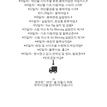
19일차~ 재단물 사이즈별 분류,봉제작업반 작업지시,
20일차~ 재단물 기초 다림작업, 시보리 시약
22일차~ 재단물검품 및 봉제작업 시작
23~29일차~ 봉제작업
30일차~ 봉제완료,실밥정리
31일차~ 실밥정리, 완성품 분류작업,
32일차~ Size Tag 설치 및 검품
33일차~스팀 머신 & Air Blowing 실밥먼지 제거
34일차~ 기초 다림작업 및 릴렉싱준비
35일차~ 스팀 머신 & Air Blowing 실밥먼지 제거
40일차~패킹전 릴렉싱작업
41일차~패킹 및 사이즈별 수량체크,박싱작업
42일차~물류이송, 출고
43일차~ 본사창고 입고,언박싱 및 정리, 발송준비
모든공정 마감
완전한 " 새것" 을 만들기 위해
제작시간을 엄수하여 만듭니다.