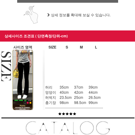
상세 정보를 확대해 보실 수 있습니다.
상세사이즈 조견표 ( 단면측정/단위-cm)
사이즈 영역
SIZE
S
M
L
허리
35cm
37cm
39cm
엉덩이
40cm
42cm
44cm
허벅지
23.5cm
25cm
26.5cm
총기장
98cm
98.5cm
99cm
------------
------------
------------
------------