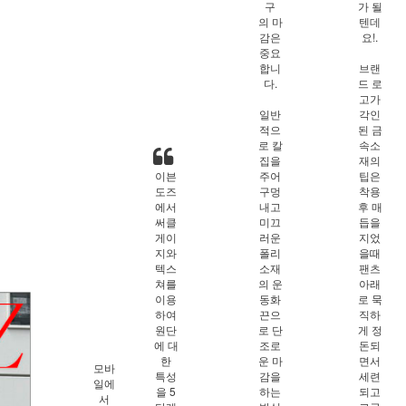
구
가 될
의 마
텐데
감은
요!.
중요
합니
브랜
다.
드 로
고가
일반
각인
적으
된 금
로 칼
속소
집을
재의
이븐
주어
팁은
도즈
구멍
착용
에서
내고
후 매
써클
미끄
듭을
게이
러운
지었
지와
폴리
을때
텍스
소재
팬츠
쳐를
의 운
아래
이용
동화
로 묵
하여
끈으
직하
원단
로 단
게 정
에 대
조로
돈되
한
운 마
면서
모바
특성
감을
세련
일에
을 5
하는
되고
서