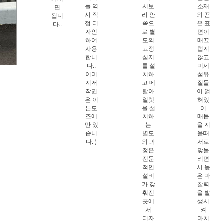
들 역
시보
소재
면
시 직
리 안
의 끈
됩니
접 디
쪽으
은 표
다..
홈으로가기
자인
로 별
면이
하여
도의
매끄
이전페이지
사용
고정
럽지
관련상품..
합니
심지
않고
다..
를 설
미세
상품문의하기
이미
치하
섬유
지저
고 메
질들
전체상품후기
작권
탈아
이 얽
은 이
일렛
혀있
신상품보기
븐도
을 설
어
즈에
치하
매듭
회원가입
만 있
는
을 지
습니
별도
을때
다. )
의 과
서로
정은
맞물
전문
리면
적인
서 높
설비
은 마
가 갖
찰력
춰진
을 발
곳에
생시
서
켜
디자
마치