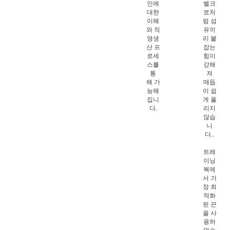
인에
벨크
대한
로처
이해
럼 섬
와 직
유끼
영생
리 붙
산 프
잡는
로세
힘이
스를
강해
통
져
해 가
매듭
능해
이 쉽
집니
게 풀
다.
리지
않습
니
다..
트레
이닝
복에
서 가
장 최
적화
된 끈
을 사
용하
였습