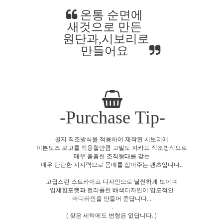
온통 순면에
새것으로 만든
원단과,시보리로
만들어요
-Purchase Tip-
골지 직조방식을 적용하여 제작된 시보리에
이븐도즈 로고를 적용할만큼 고밀도 자카드 직조방식으로
매우 촘촘한 조직형태를 갖는
매우 탄탄한 지지력으로 몸매를 잡아주는 팬츠입니다..
고급스런 스트라이프 디자인으로 날씬하게 보이며
입체힙포켓과 컬러플한 배색디자인이 압도적인
바디라인을 만들어 준답니다. .
.
( 잦은 세탁에도 변형은 없답니다. )