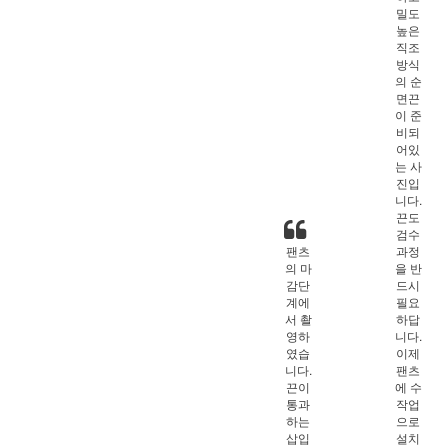
밀도
높은
직조
방식
의 순
면끈
이 준
비되
어있
는 사
진입
니다.
끈도
검수
팬츠
과정
의 마
을 반
감단
드시
계에
필요
서 촬
하답
영하
니다.
였습
이제
니다.
팬츠
끈이
에 수
통과
작업
하는
으로
삽입
설치