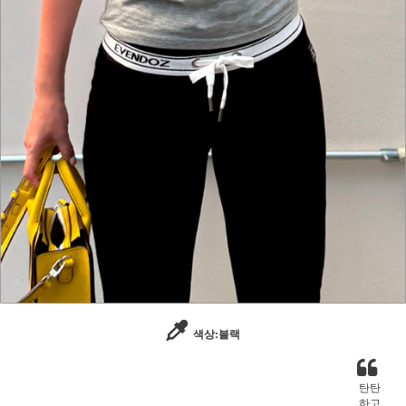
색상:블랙
탄탄
하고