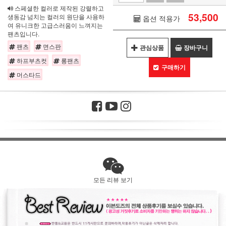
스페셜한 컬러로 제작된 강렬하고
53,500
생동감 넘치는 컬러의 원단을 사용하
옵션 적용가
여 유니크한 고급스러움이 느껴지는
팬츠입니다.
팬츠
면스판
관심상품
장바구니
하프부츠컷
롱팬츠
구매하기
머스타드
모든 리뷰 보기