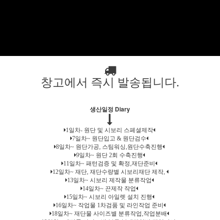
창고에서 즉시 발송됩니다.
생산일정 Diary
1일차- 원단 및 시보리 스페셜제작
7일차~ 원단입고 & 원단검수
8일차~ 원단가공, 스팀워싱,원단수축진행
9일차~ 원단 2회 수축진행
11일차~ 패턴검증 및 확정,재단준비
12일차~ 재단, 재단수량별 시보리재단 제작,
13일차~ 시보리 제작물 분류작업
14일차~ 끈제작 작업
15일차~ 시보리 아일렛 설치 진행
16일차~ 작업물 1차검품 및 라인작업 준비
18일차~ 재단물 사이즈별 분류작업,작업분배