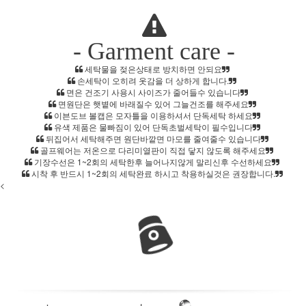
- Garment care -
세탁물을 젖은상태로 방치하면 안되요
손세탁이 오히려 옷감을 더 상하게 합니다.
면은 건조기 사용시 사이즈가 줄어들수 있습니다
면원단은 햇볕에 바래질수 있어 그늘건조를 해주세요
이븐도브 볼캡은 모자틀을 이용하셔서 단독세탁 하세요
유색 제품은 물빠짐이 있어 단독초벌세탁이 필수입니다
뒤집어서 세탁해주면 원단바깥면 마모를 줄여줄수 있습니다
골프웨어는 저온으로 다리미열판이 직접 닿지 않도록 해주세요
기장수선은 1~2회의 세탁한후 늘어나지않게 말리신후 수선하세요
시착 후 반드시 1~2회의 세탁완료 하시고 착용하실것은 권장합니다.
<