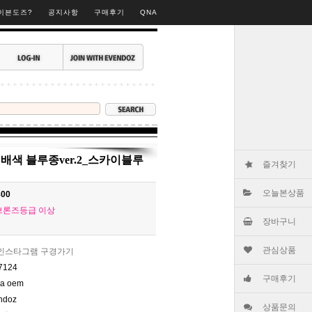
▶
이븐도즈?
공지사항
구매후기
QNA
배색 블루종ver.2_스카이블루
즐겨찾기
오늘본상품
800
브론즈등급 이상
장바구니
관심상품
인스타그램 구경가기
7124
구매후기
na oem
ndoz
상품문의