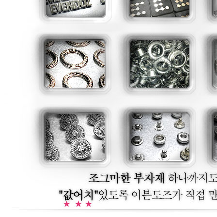
/메탈릭실버