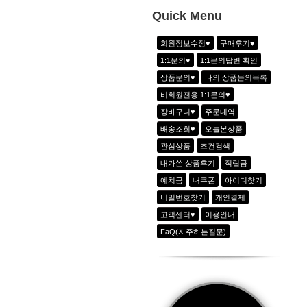
Quick Menu
2
하이웨이스트8부 조거팬츠_2color
3
투웨이 자수포인트 라운드T_2color
회원정보수정♥
구매후기♥
4
그래피티 힙스터 Tee_2color
1:1문의♥
1:1문의답변 확인
5
(new)Evendoz 시그니쳐 자수캡_핑크
상품문의♥
나의 상품문의목록
6
자수포인트 라운드티_2color
비회원전용 1:1문의♥
장바구니♥
주문내역
7
골지 V넥 배색 반팔티_2color
배송조회♥
오늘본상품
관심상품
조건검색
내가쓴 상품후기
적립금
예치금
내쿠폰
아이디찾기
비밀번호찾기
개인결제
고객센터♥
이용안내
FaQ(자주하는질문)