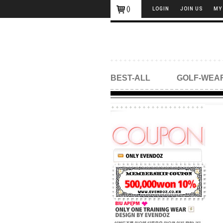
(
)
LOGIN
JOIN US
MY
BEST-ALL
GOLF-WEA