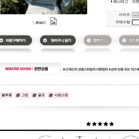
해시태그 :
쟈
사이즈
구매수량
블루종
그린
골프
사방스판