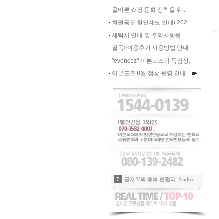
-
올바른 쇼핑 문화 정착을 위..
-
회원등급 할인제도 안내( 202..
-
세탁시 안내 및 주의사항을..
-
필독>이용후기 사용방법 안내
-
"evendoz" 이븐도즈의 독점상..
-
이븐도즈 8월 정상 운영 안내..
8
더블 플리츠 sk_네온그린(속바지장착)
9
비비드 윙클플리츠 sk _핑크(신상할인)
10
이지 컴포트핏 셋업_오트밀그레이
1
쿨링 아노락 아웃포켓팬츠_샤인그레이